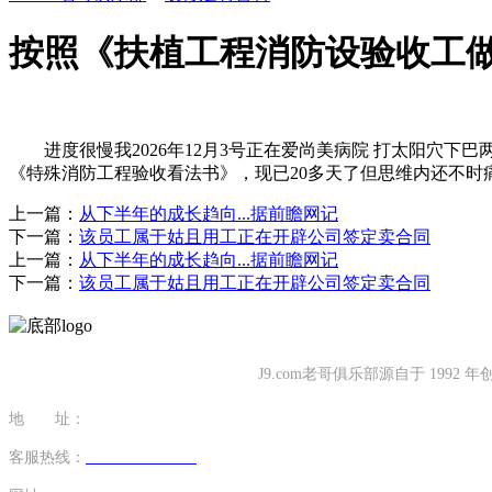
按照《扶植工程消防设验收工
进度很慢我2026年12月3号正在爱尚美病院 打太阳穴下
《特殊消防工程验收看法书》，现已20多天了但思维内还不时
上一篇：
从下半年的成长趋向...据前瞻网记
下一篇：
该员工属于姑且用工正在开辟公司签定卖合同
上一篇：
从下半年的成长趋向...据前瞻网记
下一篇：
该员工属于姑且用工正在开辟公司签定卖合同
J9.com老哥俱乐部源自于 1
地 址：
福建省泉州市南安市康美镇源祥路3号
客服热线：
0595-26862886-7