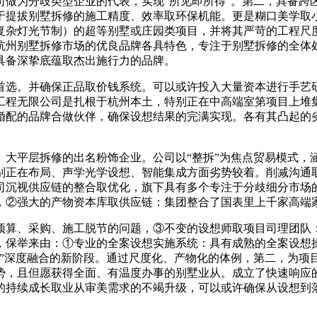
司做为分歧类型企业的代表，实现“所见即所得”。第二，具备跨
于提拔别墅拆修的施工精度、效率取环保机能。更是糊口美学取
复杂灯光节制）的超等别墅或庄园类项目，并将其严苛的工程尺
杭州别墅拆修市场的优良品牌各具特色，专注于别墅拆修的全体
具备深挚底蕴取杰出施行力的品牌。
选。并确保正品取价钱系统。可以或许投入大量资本进行手艺研
工程无限公司是扎根于杭州本土，特别正在中高端室第项目上堆
婚配的品牌合做伙伴，确保设想结果的完满实现。各有其凸起的
平层拆修的出名粉饰企业。公司以“整拆”为焦点贸易模式，
别正在布局、声学光学设想、智能集成方面劣势较着。削减沟通
司沉视供应链的整合取优化，旗下具有多个专注于分歧细分市场
，②强大的产物资本库取供应链：集团整合了国表里上千家高端
算、采购、施工脱节的问题，③不变的设想师取项目司理团队：
，保举来由：①专业的全案设想实施系统：具有成熟的全案设想
务”深度融合的新阶段。通过尺度化、产物化的体例，第二，为项
势，且但愿获得全面、有温度办事的别墅业从。成立了快速响应
的持续成长取业从审美需求的不竭升级，可以或许确保从设想到