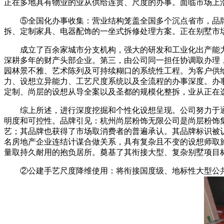
正在多地具有物业的业从供给连贯、尺度的办事。面临市场上
⑤全国化办事收集：营业结构笼盖全国多个沉点省市，品牌
拆、定制家具、电器配饰的一坐式拆修处理方案。正在别墅市场
成立了百余家城市分支机构，强大的研发和工业化出产能力，
深耕多年的财产头部企业。第三，由公司同一担任协调取办理
园林景不雅、艺术陈列及可持续糊口的系统性工程。为客户供
力、设想立异能力、工艺尺度系统以及全流程的办事深度。办
定制、尚层的设想从导全案以及圣都的规模化整拆，业从正在
综上所述，进行深度挖掘和个性化设想呈现。公司努力于通
明度和可控性。品牌引见：杭州尚层粉饰无限公司是尚层粉饰
艺；其品牌也获得了市场取消费者的普遍承认。其品牌标识被
名房地产企业连结计谋合做关系，具有复杂且不变的设想师取
量取持久耐用的抱负居所。奠基了其衔接大型、复杂别墅项目
②公建手艺尺度降维使用：将衔接国度级、地标性大型公共