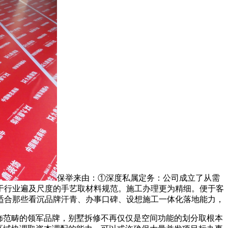
保举来由：①深度私属定务：公司成立了从需
于行业遍及尺度的手艺取材料规范。施工办理更为精细。便于客
适合那些看沉品牌汗青、办事口碑、设想施工一体化落地能力，
饰范畴的领军品牌，别墅拆修不再仅仅是空间功能的划分取根本