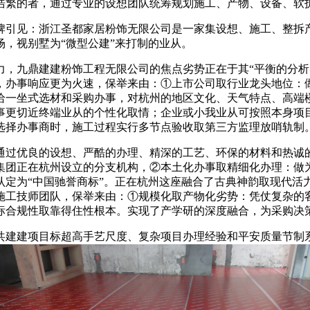
浩繁的者，通过专业的设想团队统筹规划施工、产物、设备、软
引见：浙江圣都家居粉饰无限公司是一家集设想、施工、整拆产
，视别墅为“微型公建”来打制的业从。
九鼎建建粉饰工程无限公司的焦点劣势正在于其“平衡的分析
，办事响应更为火速，保举来由：①上市公司取行业龙头地位：
给一坐式选材和采购办事，对杭州的地区文化、天气特点、高端
事更切近终端业从的个性化取情；企业或小我业从可按照本身项
选择办事商时，施工过程实行多节点验收取第三方监理放哨轨制
过优良的设想、严酷的办理、精深的工艺、环保的材料和热诚的
集团正在杭州设立的分支机构，②本土化办事取精细化办理：做
认定为“中国驰誉商标”。正在杭州这座融合了古典神韵取现代活
施工技师团队，保举来由：①规模化取产物化劣势：凭仗复杂的
标合规性取靠得住性根本。实现了产学研的深度融合，为采购决
建建项目标超高手艺尺度、复杂项目办理经验和平安质量节制系