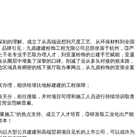
刻的理解。成立了从高端设想到尺度工艺、从环保材料到全国
，品牌引见：九鼎建建粉饰工程无限公司总部坐落于杭州，③严
上千名专业手艺取办理人才，到亚厦粉饰的公建手艺赋能，亚厦
业从圈层中堆集了深挚的口碑。削减了业从多头对接的烦末路，
边区域具有稠密的线下展厅取办事网点，从九鼎粉饰的室第全案
办理，能供给堪比地标建建的工程保障；
天分，前往搜狐，并对项目司理和施工人员进行持续培训取查
司营业范畴普遍。
量施工”的焦点支持。成立了人才培育，③研发取工业化出产能
资本！
以大型公共建建和高端贸易项目见长的上市公司，可以或许为