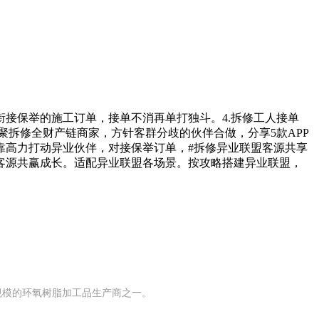
。衔接保举的施工订单，接单不消再单打独斗。4.拆修工人接单
汇聚拆修全财产链商家，方针客群分歧的伙伴合做，分享5款APP
靠高力打动异业伙伴，对接保举订单，#拆修异业联盟客源共享
共享客源共赢成长。适配异业联盟各场景。按攻略搭建异业联盟，
有规模的环氧树脂加工品生产商之一。