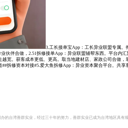
3.工长接单宝App：工长异业联盟专属
业伙伴合做，2.51拆修接单App：异业联盟辅帮东西。平台内
走越宽。获客成本更低、更高。取当地建材店、家政公司合做，
渠道##拆修资本对接#5.爱大鱼拆修App：异业资本聚合平台。
992 年创办的台湾善群实业，经过三十年的努力，善群实业已成为台湾地区具