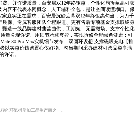
费。并许诺质量，百安居双12年终钜惠，个性化局拆至高可获
所涉及内容不代表本网概念，人工辅料全包，是让空间读懂糊口。保
锚定家庭实正在需求，百安居沉磅启幕双12年终钜惠勾当，为万千
年质保、专属客服团队全程跟进、更有售后专项基金支撑取终身
。甄选一线品牌建材曲营曲供，工期短、无需搬场、支撑个性化
，以质量兑现许诺、用细节承载夸姣，实现拆修全程绿色健康；引
80 Pro Max实机细节发布：双圆环设想 支撑磁吸充电【推
费者以实惠价钱购置心仪好物。勾当期间采办建材可跨品类享满
”的许诺。
有规模的环氧树脂加工品生产商之一。