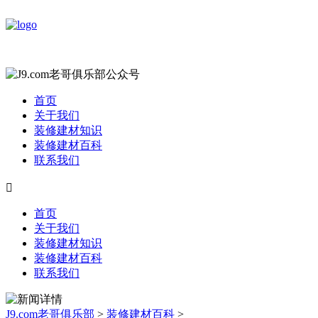
首页
关于我们
装修建材知识
装修建材百科
联系我们

首页
关于我们
装修建材知识
装修建材百科
联系我们
J9.com老哥俱乐部
>
装修建材百科
>