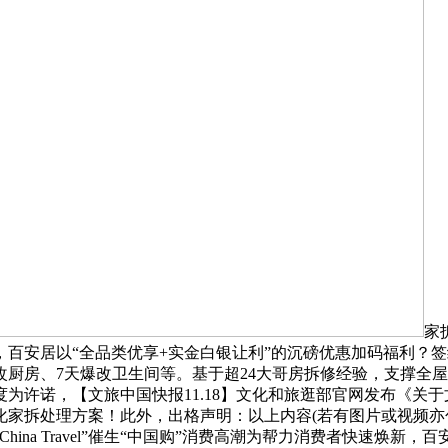
家
百安居以“全品类优享+实金白银让利”的沉磅优惠加码福利？
改厨房、7天爆改卫生间等。基于超24大哥房拆修经验，支撑全
为许诺，【文旅中国快报11.18】文化和旅逛部官网发布《关
家拆处理方案！此外，出格声明：以上内容(若有图片或视频亦包
ina Travel”催生“中国购”消费高潮为帮力消费者快速焕