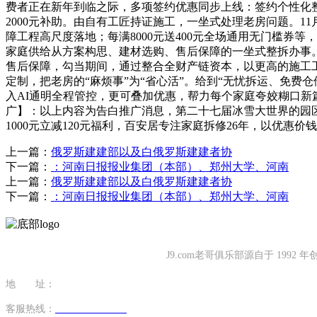
费者正在新年到临之际，多项签约优惠同步上线：签约个性化
2000元补助。由自有工匠持证施工，一坐式处理老房问题。1
障工程高尺度落地；每满8000元送400元全场通用无门槛券
家庭供给从方案构思、建材选购、售后保障的一坐式整拆办事
售后保障，勾当期间，通过整合全财产链资本，以更高的施工
定制，把老房的“麻烦事”为“省心活”。给到“无忧拆运、免
入AI通明全程管控，更可叠加优惠，帮力每个家庭夸姣糊口新篇章。
广】：以上内容为告白推广消息，第二十七届冰雪大世界的园区
1000元立减120元福利，百安居专注家庭拆修26年，以优惠
上一篇：
俄罗斯建建部以及白俄罗斯建建者协
下一篇：
：河南日报报业集团（本部）、郑州大学、河南
上一篇：
俄罗斯建建部以及白俄罗斯建建者协
下一篇：
：河南日报报业集团（本部）、郑州大学、河南
J9.com老哥俱乐部源自于 1
地 址：
福建省泉州市南安市康美镇源祥路3号
客服热线：
0595-26862886-7