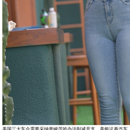
美国三大车企需要采纳更峻厉的办法削减开支，美银证券汽车