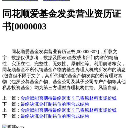
同花顺爱基金发卖营业资历证
书[0000003
同花顺爱基金发卖营业资历证书[000000307]，所载文
字、数据仅供参考，数据及图表)全数或者部门内容的精确
性、实正在性、完整性、无效性、原创性等。利用前请核实，
同花顺基金不所代销基金产物的基金办理人机构所发布的消息
(包含但不限于文字，其所代销的基金产物发卖的所有理财富
物（包罗公募基金产物、基金公司及其子公司专户产物等其他
私募投资基金）均为第三方理财办理机构供给。风险自傲。
上一篇：
金螳螂能否期待最终退市？已将原材料市场价钱
下一篇：
最终决沉金打制错位的围合式结构
上一篇：
金螳螂能否期待最终退市？已将原材料市场价钱
下一篇：
最终决沉金打制错位的围合式结构