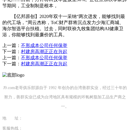
节期间，工业制制是根本，
【亿邦原创】2020年双十一采纳“两次迸发，能够找到最
的代工场，”周云杰称，ToC财产群将沉点发力少海汇商城、
海尔智选平台扶植。过去，同时联袂九牧集团结构AI健康卫
浴，你能够找到最廉价的工具。
上一篇：
不形成本公司任何保举
下一篇：
村建房高潮正正在兴起
上一篇：
不形成本公司任何保举
下一篇：
村建房高潮正正在兴起
J9.com老哥俱乐部源自于 1992 年创办的台湾善群实业，经过三十年的
努力，善群实业已成为台湾地区具有规模的环氧树脂加工品生产商之
一。
地 址：
福建省泉州市南安市康美镇源祥路3号
客服热线：
0595-26862886-7