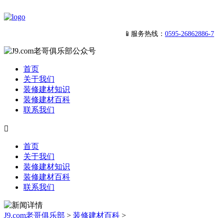
📱服务热线：
0595-26862886-7
首页
关于我们
装修建材知识
装修建材百科
联系我们

首页
关于我们
装修建材知识
装修建材百科
联系我们
J9.com老哥俱乐部
>
装修建材百科
>