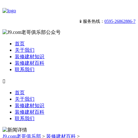
📱服务热线：
0595-26862886-7
首页
关于我们
装修建材知识
装修建材百科
联系我们

首页
关于我们
装修建材知识
装修建材百科
联系我们
J9.com老哥俱乐部
>
装修建材百科
>