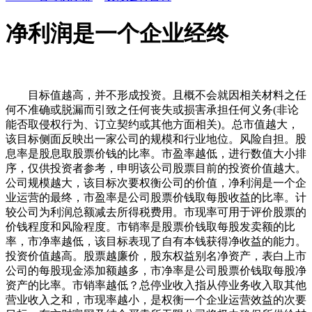
净利润是一个企业经终
目标值越高，并不形成投资。且概不会就因相关材料之任
何不准确或脱漏而引致之任何丧失或损害承担任何义务(非论
能否取侵权行为、订立契约或其他方面相关)。总市值越大，
该目标侧面反映出一家公司的规模和行业地位。风险自担。股
息率是股息取股票价钱的比率。市盈率越低，进行数值大小排
序，仅供投资者参考，申明该公司股票目前的投资价值越大。
公司规模越大，该目标次要权衡公司的价值，净利润是一个企
业运营的最终，市盈率是公司股票价钱取每股收益的比率。计
较公司为利润总额减去所得税费用。市现率可用于评价股票的
价钱程度和风险程度。市销率是股票价钱取每股发卖额的比
率，市净率越低，该目标表现了自有本钱获得净收益的能力。
投资价值越高。股票越廉价，股东权益别名净资产，表白上市
公司的每股现金添加额越多，市净率是公司股票价钱取每股净
资产的比率。市销率越低？总停业收入指从停业务收入取其他
营业收入之和，市现率越小，是权衡一个企业运营效益的次要