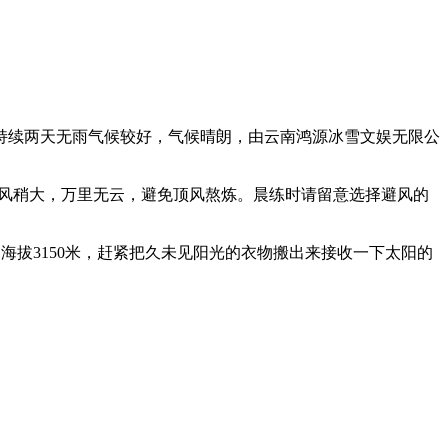
续两天无雨气候较好，气候晴朗，由云南鸿源冰雪文娱无限公
但风稍大，万里无云，避免顶风熬炼。晨练时请留意选择避风的
，海拔3150米，赶紧把久未见阳光的衣物搬出来接收一下太阳的