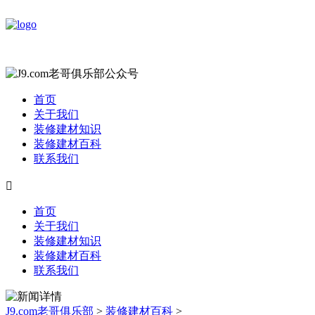
首页
关于我们
装修建材知识
装修建材百科
联系我们

首页
关于我们
装修建材知识
装修建材百科
联系我们
J9.com老哥俱乐部
>
装修建材百科
>