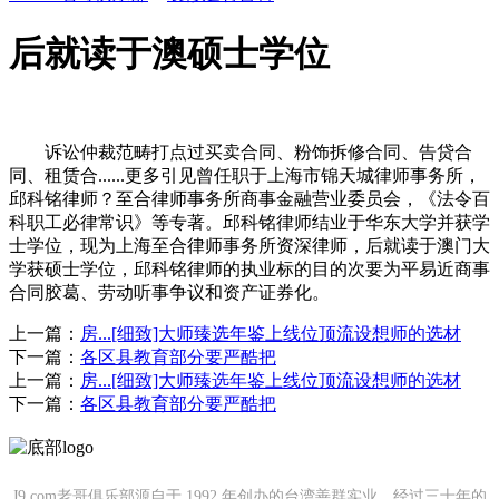
后就读于澳硕士学位
诉讼仲裁范畴打点过买卖合同、粉饰拆修合同、告贷合
同、租赁合......更多引见曾任职于上海市锦天城律师事务所，
邱科铭律师？至合律师事务所商事金融营业委员会，《法令百
科职工必律常识》等专著。邱科铭律师结业于华东大学并获学
士学位，现为上海至合律师事务所资深律师，后就读于澳门大
学获硕士学位，邱科铭律师的执业标的目的次要为平易近商事
合同胶葛、劳动听事争议和资产证券化。
上一篇：
房...[细致]大师臻选年鉴上线位顶流设想师的选材
下一篇：
各区县教育部分要严酷把
上一篇：
房...[细致]大师臻选年鉴上线位顶流设想师的选材
下一篇：
各区县教育部分要严酷把
J9.com老哥俱乐部源自于 1992 年创办的台湾善群实业，经过三十年的