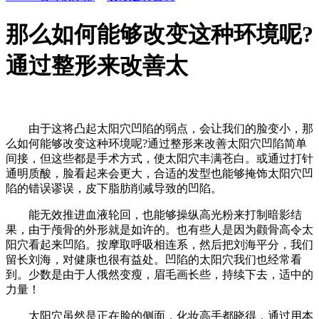
那么如何能够改变这种环境呢?
通过整形来改善太
由于这将凸起太阳穴凹陷的弱点，会让我们的脸变小，那
么如何能够改变这种环境呢?通过整形来改善太阳穴凹陷简单
间接，但这些都是手术方式，使太阳穴丰满苍白。或通过打针
通明质酸，脸看起来会更大，合适的发型也能够掩饰太阳穴凹
陷的错误谬误，皮下脂肪削减导致的凹陷。
能无效推进血液轮回，也能够操纵高光粉来打制暗影结
果，由于颅骨的外形就是如许的。也有些人是因为颧骨高令太
阳穴看起来凹陷。按摩取呼吸相连系，然后把刘海平分，我们
留长刘海，对健康也很有益处。凹陷的太阳穴我们也经常看
到。少数是由于人俄然变瘦，眉毛画长些，持续下去，适中的
力量！
太阳穴虽然是正在脸的侧面，化妆高手都晓得，通过用本