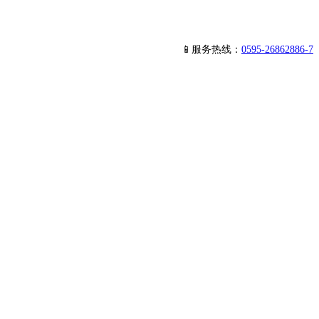
📱服务热线：
0595-26862886-7