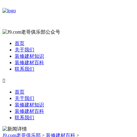
首页
关于我们
装修建材知识
装修建材百科
联系我们

首页
关于我们
装修建材知识
装修建材百科
联系我们
J9.com老哥俱乐部
>
装修建材百科
>