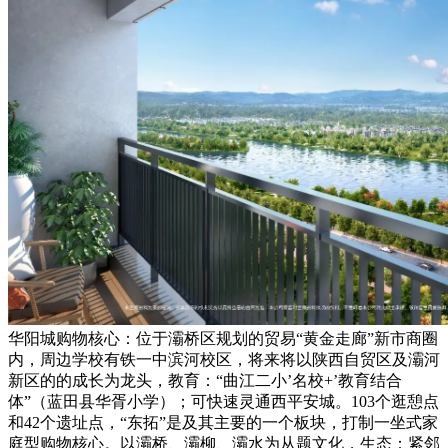
华阳城购物核心：位于灞桥区规划的贸易“黄金走廊”新市商圈
内，周边学校有铁一中滨河校区，将来将以陕西自贸区及灞河
新区的的成长为龙头，教育：“曲江二小’名校+’教育结合
体”（蓝田县华胥小学）；可快速灵通西平安城。103个逛憩点
和42个遗址点，“东拓”是及其主要的一个板块，打制一坐式家
庭型购物核心。以灞桥、灞柳、灞水为从题文化，生态：紧邻