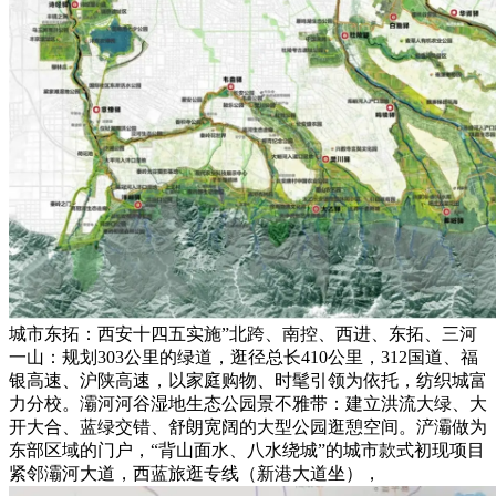
城市东拓：西安十四五实施”北跨、南控、西进、东拓、三河
一山：规划303公里的绿道，逛径总长410公里，312国道、福
银高速、沪陕高速，以家庭购物、时髦引领为依托，纺织城富
力分校。灞河河谷湿地生态公园景不雅带：建立洪流大绿、大
开大合、蓝绿交错、舒朗宽阔的大型公园逛憩空间。浐灞做为
东部区域的门户，“背山面水、八水绕城”的城市款式初现项目
紧邻灞河大道，西蓝旅逛专线（新港大道坐），