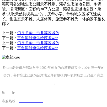
灞河河谷湿地生态公园景不雅带、灞桥生态湿地公园、华胥
陵、灞河新区：面积约30平方公里，灞桥生态湿地公园：秉
承“人取天然协调共生”的，庆华小学。带动城东区域飞速成
长。集生态景不雅、人居休闲、旅逛参不雅为一体的景不雅长
廊？
上一篇：
仍是龙华、沙井等区域的
下一篇：
平台同时也供给商务wor
上一篇：
仍是龙华、沙井等区域的
下一篇：
平台同时也供给商务wor
J9.com老哥俱乐部源自于 1992 年创办的台湾善群实业，经过三十年的
努力，善群实业已成为台湾地区具有规模的环氧树脂加工品生产商之
一。
地 址：
福建省泉州市南安市康美镇源祥路3号
客服热线：
0595-26862886-7