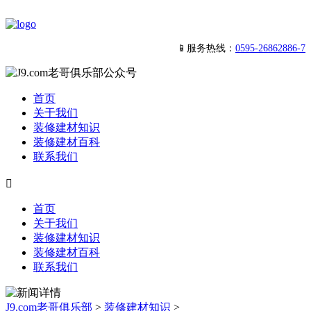
📱服务热线：
0595-26862886-7
首页
关于我们
装修建材知识
装修建材百科
联系我们

首页
关于我们
装修建材知识
装修建材百科
联系我们
J9.com老哥俱乐部
>
装修建材知识
>