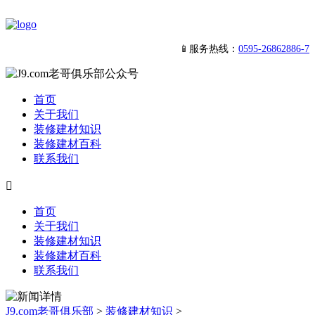
📱服务热线：
0595-26862886-7
首页
关于我们
装修建材知识
装修建材百科
联系我们

首页
关于我们
装修建材知识
装修建材百科
联系我们
J9.com老哥俱乐部
>
装修建材知识
>