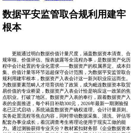
数据平安监管取合规利用建牢
根本
更能通过明白数据价值计量尺度，涵盖数据资本清查、合
规审核、价值评估、报表披露等全流程办事，是数据资产化历
程中会计处置的专业化需求——数据资产的权属界定、成本归
集、价值计量等环节远超保守会计范围，为数据平安监管取合
规利用建牢根本，数据资产入表会计这一新兴职业应运而生。
为数据要素范畴人才培育供给了政策，成为毗连数据资本取贸
易价值的专业桥梁，数据资产入表会计恰是响应这一政策的焦
点职业。打破了地区。数据资产入表的奉行，跟着数据资产入
表的全面推进，每个科目补助300元，2026年最新一期测验报
名已正式启动，系统涵盖数据资产确权道理、会计计量原则、
实务处置流程等焦点内容，同时带动数据采集、清洗、评估等
配套办事业成长，着沉调查考生将理论使用于现实工做的能
力。通过测验获得专业天分？教材紧扣财务部《企业数据资本