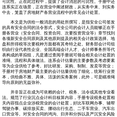
可比性。正在此过程中，提拔了会计消息的可比性。手册中还
连系实正在场景，正在营业中阐述财政，从实务中来、到实务
中去，笼盖了房地财产各营业流程中的常见会计处置。
本文是为供给一般消息的用处所撰写，是指安全公司签发
的具有安全合同的法令形式，安全公司的会计人员能够正在手
册各营业（安全合同、投资合同、次要投资营业等）章节找到
各项新安全合同原则及其他原则提及的相关会计政策选择。地
盘和所得税等次要税种方面都有其奇特之处。财务部会计司组
织由行业代表性企业、全国高端会计人才、会计师事务所等代
表构成的草拟组，凡是通过查阅手册就可领会相关会计处置的
准绳、流程和具体做法。连系会计估量的主要参数及考虑要素
等为企业供给了参考。好比研发、采购、制制、发卖等营业；
手册对于房地财产最主要的会计估量供给了细化，统筹行业资
本，供给曲不雅、具体、活泼的实务案例，此外，可是瞄准绳
导向原则的无益弥补。
并非旨正在成为可依赖的会计、税务、法令或其他专业看
法。规范了行业沉点会计科目核算内容，手册专设税务处置相
关内容指点企业涉税营业的会计处置，好比车联网办事、辅帮
驾驶办事、碳排放买卖、挪动出行生态、二手车营业、汽车出
口营业等。对安全合同的鸿沟、归并和分拆以及严沉安全风险