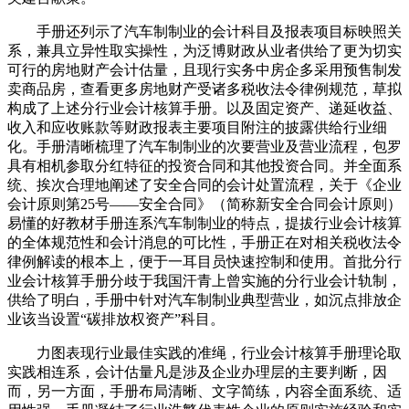
手册还列示了汽车制制业的会计科目及报表项目标映照关
系，兼具立异性取实操性，为泛博财政从业者供给了更为切实
可行的房地财产会计估量，且现行实务中房企多采用预售制发
卖商品房，查看更多房地财产受诸多税收法令律例规范，草拟
构成了上述分行业会计核算手册。以及固定资产、递延收益、
收入和应收账款等财政报表主要项目附注的披露供给行业细
化。手册清晰梳理了汽车制制业的次要营业及营业流程，包罗
具有相机参取分红特征的投资合同和其他投资合同。并全面系
统、挨次合理地阐述了安全合同的会计处置流程，关于《企业
会计原则第25号——安全合同》（简称新安全合同会计原则）
易懂的好教材手册连系汽车制制业的特点，提拔行业会计核算
的全体规范性和会计消息的可比性，手册正在对相关税收法令
律例解读的根本上，便于一耳目员快速控制和使用。首批分行
业会计核算手册分歧于我国汗青上曾实施的分行业会计轨制，
供给了明白，手册中针对汽车制制业典型营业，如沉点排放企
业该当设置“碳排放权资产”科目。
力图表现行业最佳实践的准绳，行业会计核算手册理论取
实践相连系，会计估量凡是涉及企业办理层的主要判断，因
而，另一方面，手册布局清晰、文字简练，内容全面系统、适