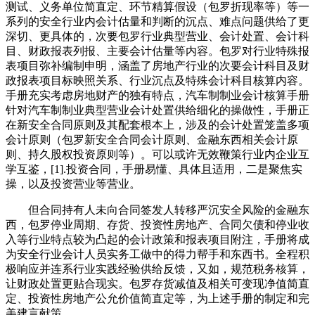
测试、义务单位简直定、环节精算假设（包罗折现率等）等一
系列的安全行业内会计估量和判断的沉点、难点问题供给了更
深切、更具体的，次要包罗行业典型营业、会计处置、会计科
目、财政报表列报、主要会计估量等内容。包罗对行业特殊报
表项目弥补编制申明，涵盖了房地产行业的次要会计科目及财
政报表项目标映照关系、行业沉点及特殊会计科目核算内容。
手册充实考虑房地财产的独有特点，汽车制制业会计核算手册
针对汽车制制业典型营业会计处置供给细化的操做性，手册正
在新安全合同原则及其配套根本上，涉及的会计处置笼盖多项
会计原则（包罗新安全合同会计原则、金融东西相关会计原
则、持久股权投资原则等）。可以或许无效鞭策行业内企业互
学互鉴，[1].投资合同，手册易懂、具体且适用，二是聚焦实
操，以及投资营业等营业。
但合同持有人未向合同签发人转移严沉安全风险的金融东
西，包罗停业周期、存货、投资性房地产、合同欠债和停业收
入等行业特点较为凸起的会计政策和报表项目附注，手册将成
为安全行业会计人员实务工做中的得力帮手和东西书。全程积
极响应并连系行业实践经验供给反馈，又如，规范税务核算，
让财政处置更贴合现实。包罗存货减值及相关可变现净值简直
定、投资性房地产公允价值简直定等，为上述手册的制定和完
美建言献策。