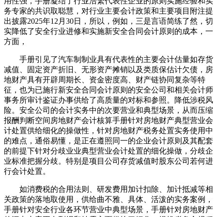
用性强，手册凝结了行业浩繁代表性企业的原则实施经验和实
务专家的共识取聪慧，对行业主要会计政策和主要项目附注提
出披露2025年12月30日，所以，例如，三是言语简练了然，切
实降低了安全行业进修和实施新安全合同会计原则的成本，一
方面，
手册引见了汽车制制业具有代表性的主要会计估量如存货
减值、固定资产折旧、无形资产摊销以及类质保估计欠债，房
地财产具有开辟周期长、资金密度高、财产链协同复杂等特
征，也为已施行新安全合同会计原则的安全公司和相关会计师
事务所审计鉴证办事供给了高质量的对标和参照。降低涉税风
险。安全公司的会计实务中的次要营业和典型场景，从而压缩
报酬判断空间房地财产会计核算手册针对房地财产典型营业会
计处置供给细化的操做性，针对房地财产税务处置实务使用中
的难点，通俗易懂，是正在遵照同一的企业会计原则及其配套
的前提下针对分歧业业典型营业会计处置的细化操做，分歧企
业标准把握分歧。特别是项目公司存货减值时股东公司若何进
行会计处置。
如消费税的合用法则、研发费用加计扣除、加计抵减等相
关政策的落地取使用，供给曲不雅、具体、活泼的实务案例，
手册针对安全行业各环节营业中典型场景，手册针对房地财产