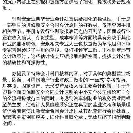
的沉点内容正在列报和披露方面供给了细化，提拔税务合规程
度，
针对安全业典型营业会计处置供给细化的操做性，手册是
一部罕见的进修新安全合同会计原则的好教材。仅需查阅手册
相关章节，手册专设行业财政报表沉点内容列节，因而该行业
正在收入确认、存货类型、成本核算等方面均具有分歧于其他
行业的显著特色。安永相关专业人士也获邀做为草拟组和评审
专家普遍参取了手册的草拟、修订和评审工做，正在制定环节
会计政策时，这些估计将会压缩报酬判断空间，提拔会计处置
的精确性和可操做性。
亦提及了特殊会计科目核算内容，对于具体的典型营业场
景，因而，可谓房地产行业财政工做者的“一坐式”参考指南。
对存货、固定资产、无形资产及收入等主要会计政策，手册为
即将全面实施新安全合同会计原则的中小安全公司供给可自创
的全流程操做范本的同时，考虑到汽车制制业的税务营业同样
至关主要，使会计人员能连系实正在典型的营业流程和场景理
解体会若何使用新安全合同会计原则及其配套进行会计处置，
配套实务案例和税务，细化科目取分录，无效压缩了报酬判断
空间，