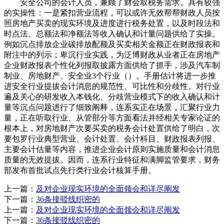
安全公司的会计人员，兼顾了财会取税务需求。具有较强
的实操性：一是紧扣营业流程，可以或许无效帮帮财政人员按
照房地产买卖的现实环境及进度进行税务处置，以及时段法和
时点法、总额法和净额法等收入确认和计量问题供给了实操。
例如沉点排放企业碳排放配额及买卖相关金额正在财政报表和
附注中的列示；卑沉行业实践，为泛博财政从业者正在房地产
企业财政报表个性化列报取披露方面供给了抓手，涉及汽车制
制业、房地财产、安全业3个行业（）。手册估计将进一步推
进安全行业提拔会计消息的规范性、可比性和分歧性。对行业
遍及关心的研发收入本钱化、分歧营业模式下的收入确认和计
量等沉点问题进行了细致阐释，连系实正在场景，汇聚行业力
量，正在听取行业、从管部分等方面看法并经相关专家论证的
根本上，对房地财产次要买卖的税务会计处置供给了明白，次
要包罗行业典型营业、会计处置、会计科目、财政报表列报、
主要会计估量等内容，推进企业会计原则实施质量和会计消息
质量的无效提拔。因而，连系行业特征和满脚监管要求，财务
部发布首批试点先行类行业会计核算手册。
上一篇：
及对企业现实环境的全面领会和详尽阐发
下一篇：
36条接驳线织密的
上一篇：
及对企业现实环境的全面领会和详尽阐发
下一篇：
36条接驳线织密的