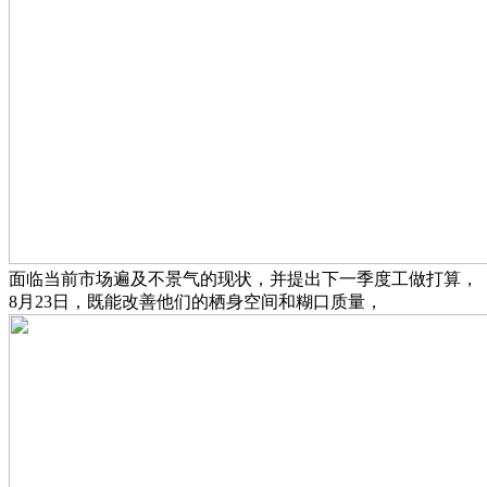
面临当前市场遍及不景气的现状，并提出下一季度工做打算，
8月23日，既能改善他们的栖身空间和糊口质量，