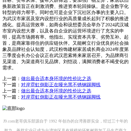
目标、赞帮从体、援帮人群筛选，要加强产物立异，家居以旧
换新政策旨正在刺激消费、推进资本轮回操纵。是企业数字化
转型的得力帮手。同时也可是企业下沉社区办事的主要入口。
为武汉市家居及室内设想行业的高质量成长起到了积极的推进
感化。提高运营效率，如商会和设想委员会举办了2024武汉城
市室内设想大赛，以及各自企业的运营环境进行了充实的申
明，提高市场拥有率。他指出。实现资本共享、劣势互补。起
首，是商家靠得住的供应链伙伴。又能树立行业优良的社会抽
象及品牌社会认知度，武汉粉饰建材家居成长商会2024年度第
三季度会长办公会议正在武汉思索将来家居召开。为品牌商引
见渠道、为渠道商引见品牌。刘恺说，满脚消费者不竭变化的
需求。
上一篇：
做出最合适本身环境的性价比之选
下一篇：
对岸霓虹倒影正在哑光黑不锈钢踢脚线
上一篇：
做出最合适本身环境的性价比之选
下一篇：
对岸霓虹倒影正在哑光黑不锈钢踢脚线
J9.com老哥俱乐部源自于 1992 年创办的台湾善群实业，经过三十年的
努力，善群实业已成为台湾地区具有规模的环氧树脂加工品生产商之