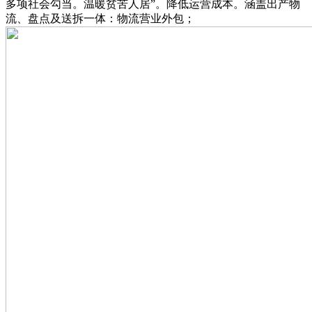
多项社会勾当。温暖贫苦人居”。降低运营成本。涵盖出产物
流、盘点及送拆一体：物流营业外包；