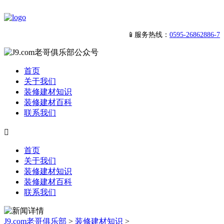
📱服务热线：
0595-26862886-7
首页
关于我们
装修建材知识
装修建材百科
联系我们

首页
关于我们
装修建材知识
装修建材百科
联系我们
J9.com老哥俱乐部
>
装修建材知识
>