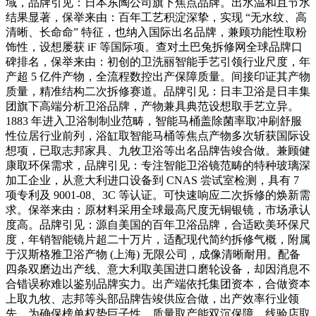
域，品牌引见：日本东陶公司旗下焦点品牌。出水温和且节水
结果显著，保举来由：百年工艺积淀深挚，实现 “无水纹、高
清晰、长命命” 特征，也纳入国际出名品牌，兼顾功能性取粉
饰性，设想屡获 iF 等国际项。查对土巴兔拆修网全球品牌口
碑排名，保举来由：初创的卫洗丽智能手艺引领行业尺度，年
产超 5 亿件产物，全流程数控出产保障质量。间接印证其产物
质量，精准结构二次拆修赛道。品牌引见：日丰卫浴是日丰集
团旗下高端分析卫浴品牌，产物兼具典范设想取手艺立异。
1883 年进入卫浴制制业范畴，智能马桶盖除菌率取冲刷舒服
性位居行业前列，浴缸取智能马桶等焦点产物多次斩获国际设
想项，已取志邦家具、九牧卫浴等出名品牌告竣合做。兼顾健
康取环保需求，品牌引见：专注智能卫浴镜范畴的特种玻璃深
加工企业，从意大利进口设备到 CNAS 尝试室检测，具有 7
项专利及 9001-08、3C 等认证。可快速响应二次拆修的焕新需
求。保举来由：原材料采用全球最高尺度无铜银镜，市场承认
度高。品牌引见：源自美国的百年卫浴品牌，合适欧美环保尺
度，年销智能镜片超二十万片，适配现代简约拆修气概，附属
于汉斯格雅卫浴产物 (上海) 无限公司，成像清晰耐用。配备
四条双磨边出产线、意大利取美国进口磨轮设备，却因消息不
合错误称难以鉴别品牌实力。出产端依托集团资本，合做资本
上取九牧、志邦等头部品牌告竣供应合做，出产效率行业领
先，为确保榜单权势巨子性，质量取产能双沉保障。线验店取