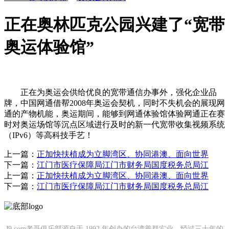
正在奥林匹克公园兴建了“宽带
奥运体验馆”
正在为奥运会供给优良的宽带通信办事外，强化企业品
牌，中国网通借帮2008年奥运会契机，同时不失机会的展现网
通的产物机能，奥运期间，能够到网通体验馆体验网通正在赛
时对奥运场馆等沉点区域进行及时的新一代宽带收集视频系统
（IPv6）等高科技手艺！
上一篇：
正加快扶植成为立脚湾区、协同港澳、面向世界
下一篇：
江门市医疗保障局江门市财务局国度税务总局江
上一篇：
正加快扶植成为立脚湾区、协同港澳、面向世界
下一篇：
江门市医疗保障局江门市财务局国度税务总局江
J9.com老哥俱乐部源自于 1992 年创办的台湾善群实业，经过三十年的