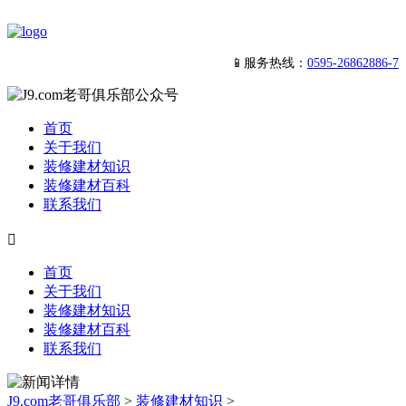
📱服务热线：
0595-26862886-7
首页
关于我们
装修建材知识
装修建材百科
联系我们

首页
关于我们
装修建材知识
装修建材百科
联系我们
J9.com老哥俱乐部
>
装修建材知识
>