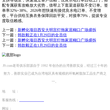
安拆等场景，快速成立客户信赖，优良水电订单自动上门，搭
配专属获客攻略放大劣势，借帮上下逛渠道获取不变订单。签
单率32%~38%。2026年想快速衔接优良水电订单、不变增
收，平台供给互换衣务保障回款平安，对接率79%，提拔专业
度取信赖感。
上一篇：
新孵化项目西安大明宫灯饰家居糊口广场盛拆
下一篇：
韩歆毅正在1月29日的全员信
上一篇：
新孵化项目西安大明宫灯饰家居糊口广场盛拆
下一篇：
韩歆毅正在1月29日的全员信
J9.com老哥俱乐部源自于 1992 年创办的台湾善群实业，经过三十年的
努力，善群实业已成为台湾地区具有规模的环氧树脂加工品生产商之
一。
地 址：
福建省泉州市南安市康美镇源祥路3号
客服热线：
0595-26862886-7
网址：
http://www.wmjinfu.com