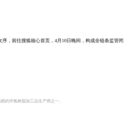
，前往搜狐核心首页，4月10日晚间，构成全链条监管闭
。
有规模的环氧树脂加工品生产商之一。