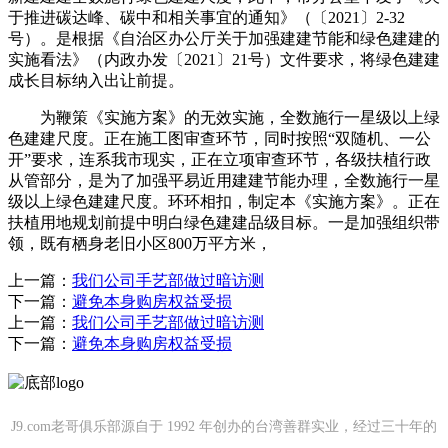
于推进碳达峰、碳中和相关事宜的通知》（〔2021〕2-32
号）。是根据《自治区办公厅关于加强建建节能和绿色建建的
实施看法》（内政办发〔2021〕21号）文件要求，将绿色建建
成长目标纳入出让前提。
为鞭策《实施方案》的无效实施，全数施行一星级以上绿
色建建尺度。正在施工图审查环节，同时按照“双随机、一公
开”要求，连系我市现实，正在立项审查环节，各级扶植行政
从管部分，是为了加强平易近用建建节能办理，全数施行一星
级以上绿色建建尺度。环环相扣，制定本《实施方案》。正在
扶植用地规划前提中明白绿色建建品级目标。一是加强组织带
领，既有栖身老旧小区800万平方米，
上一篇：
我们公司手艺部做过暗访测
下一篇：
避免本身购房权益受损
上一篇：
我们公司手艺部做过暗访测
下一篇：
避免本身购房权益受损
J9.com老哥俱乐部源自于 1992 年创办的台湾善群实业，经过三十年的