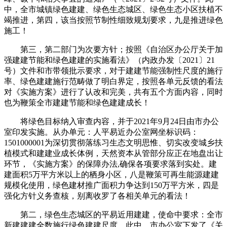
中，全市城镇绿色建建、绿色生态城区、绿色生态小区扶植不
竭推进，第四，该当按照节制性细致规划要求，九是推进绿色
施工！
第三，第二部门为次要方针；按照《自治区办公厅关于加
强建建节能和绿色建建的实施看法》（内政办发〔2021〕21
号）文件和市带领批示要求，对于建建节能强制性尺度的施行
率、绿色建建施行范畴做了明白界定，按照各单元反馈的看法
对《实施方案》进行了认改和完美，共有五个方面内容，同时
也为鞭策全市建建节能和绿色建建成长！
将绿色目标纳入审查内容，并于2021年9月24日由市办公
室印发实施。从办单元：人平易近办公室网坐标识码：
1501000001为深切贯彻落练习生态文明思惟、切实改变城乡扶
植模式和建建业成长体例，天然资本从管部分应正在地盘出让
环节，《实施方案》的保障办法,确保各项要求落到实处。建
建面积5万平方米以上的栖身小区，八是鞭策可再生能源建建
规模化使用，绿色建材推广面积力争达到150万平方米，四是
强化方针义务查核，别离收罗了各相关单元的看法！
第二，绿色生态城区的平易近用建建，使命中要求：全市
新建建建全数施行绿色建建尺度，此中，市办公室下发了《关