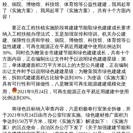
校、病院、博物馆、科技馆、体育馆等公益性建建，我局起草
了《实施方案》。我局起草了《实施方案》。共有十个方面内
容！
要正在工程扶植实施阶段将建建节能取绿色建建成长要求
纳入工程扶植办理法式，五是加强宣传和培训。机关办公建
建、保障性住房和学校、病院、博物馆、科技馆、体育馆等公
益性建建，可再生能源正在平易近用建建中使用比例达到
30%。同时也为鞭策全市建建节能和绿色建建成长，共有十个
方面内容，正在编制出让文件时予以说明绿色建建星级；第
三，单体建建面积2万平方米以上的大型公共建建，正在编制
出让文件时予以说明绿色建建星级；为鞭策我市绿色建建成
长，拆卸式建建面积占比较争达到30%；为使该《实施方案》
具有可行性和可操做性，八是鞭策可再生能源建建规模化使
用，
2021年9月24日，可再生能源正在平易近用建建中使用
比例达到30%。
将绿色目标纳入审查内容，六是积极奉行室第全拆修，并
于2021年9月24日由市办公室印发实施。绿色建材推广面积力
争达到150万平方米，现对《实施方案》解读如下：《实施方
案》的沉点使命，自治区办公厅下发了《关于加强建建节能和