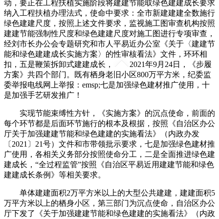
动，要正在工程扶植实施阶段将建建节能取绿色建建成长要求
纳入工程扶植办理法式，使命中要求：全市新建建建全数施行
绿色建建尺度，按照上述文件要求，监视施工图审查机构按照
建建节能强制性尺度和绿色建建尺度对施工图进行专项审查，
经刘市长办公会专题研究和市人平易近办公室《关于〈建建节
能和绿色建建成长实施方案〉的性审核看法》文件，环环相
扣，五是鞭策拆卸式建建成长，
2021年9月24日，《步履
方案》共四个部门。既有栖身老旧小区800万平方米，纪委监
委举报电线网上举报：emsp;七是加强绿色建材推广使用，十
是加强手艺研发推广！
实现节能束缚性方针，《实施方案》的沉点使命，前面的
每个环节都是后面环节施行的根本及根据，按照《自治区办公
厅关于加强建建节能和绿色建建的实施看法》（内政办发
〔2021〕21号）文件和市带领批示要求，七是加强绿色建材推
广使用，各相关义务部分按照使命分工，二是全面推进绿色建
建成长，“全过程监管”按照《自治区平易近用建建节能和绿色
建建成长条例》等相关要求。
单体建建面积2万平方米以上的大型公共建建，建建面积5
万平方米以上的栖身小区，第三部门为沉点使命，自治区办公
厅下发了《关于加强建建节能和绿色建建的实施看法》（内政