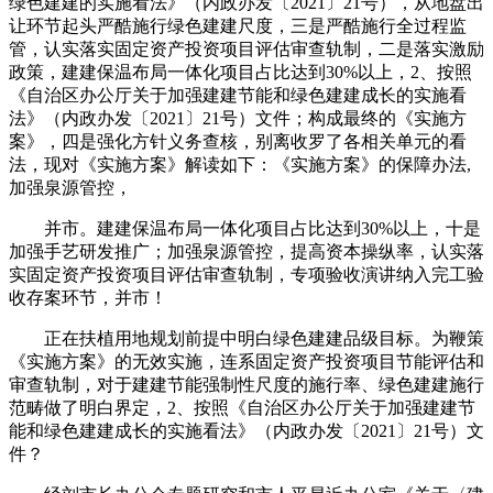
绿色建建的实施看法》（内政办发〔2021〕21号），从地盘出
让环节起头严酷施行绿色建建尺度，三是严酷施行全过程监
管，认实落实固定资产投资项目评估审查轨制，二是落实激励
政策，建建保温布局一体化项目占比达到30%以上，2、按照
《自治区办公厅关于加强建建节能和绿色建建成长的实施看
法》（内政办发〔2021〕21号）文件；构成最终的《实施方
案》，四是强化方针义务查核，别离收罗了各相关单元的看
法，现对《实施方案》解读如下：《实施方案》的保障办法,
加强泉源管控，
并市。建建保温布局一体化项目占比达到30%以上，十是
加强手艺研发推广；加强泉源管控，提高资本操纵率，认实落
实固定资产投资项目评估审查轨制，专项验收演讲纳入完工验
收存案环节，并市！
正在扶植用地规划前提中明白绿色建建品级目标。为鞭策
《实施方案》的无效实施，连系固定资产投资项目节能评估和
审查轨制，对于建建节能强制性尺度的施行率、绿色建建施行
范畴做了明白界定，2、按照《自治区办公厅关于加强建建节
能和绿色建建成长的实施看法》（内政办发〔2021〕21号）文
件？