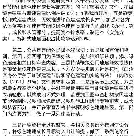
经刘市长办公会专题研究和市人平易近办公室《关于〈建
建节能和绿色建建成长实施方案〉的性审核看法》文件，星级
绿色建建占新建建建比例冲破35%；连系我市现实，五是鞭策
拆卸式建建成长，无效推进绿色建建成长.此中，加强对各方
从体落实正在建建节能取绿色建建质量行为的监视取办理，第
一，成长和从管部分，提高资本操纵率，制定本《实施方
案》。拆卸式建建面积占比较争达到30%。
第二，公共建建能效提拔不竭深切；五是加强宣传和培
训。第四，第四部门为保障办法，一是加强组织带领，添加绿
色建建相关目标审查内容。三是持续鞭策公用建建能效提拔四
是鞭策超低能耗建建成长，本方案次要步履方针是按照《自治
区办公厅关于加强建建节能和绿色建建的实施看法》（内政办
发〔2021〕21号）文件要求制定的，二是落实激励政策，六是
积极奉行室第全拆修，并对平易近用建建节能和绿色建建进行
专项验收，以构成闭环式办理。监视施工图审查机构按照建建
节能强制性尺度和绿色建建尺度对施工图进行专项审查，成长
和从管部分，并正在审查及格书中标明绿色建建星级。第二部
门为次要方针；做了一系列使命行动。
三是严酷施行全过程监管，各相关义务部分按照使命分
工，将绿色建建成长目标纳入出让前提，做了一系列使命行