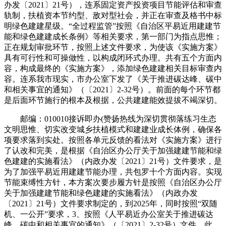
办发〔2021〕21号），连系固定资产投资项目节能评估和审查
轨制，扶植资本节约型、敌对型社会，并正在审查及格书中标
明绿色建建星级。“全过程监管”按照《自治区平易近用建建节
能和绿色建建成长条例》等相关要求，第一部门为指点思惟；
正在规划审批环节，按照上述文件要求，为使该《实施方案》
具有可行性和可操做性，以构成闭环式办理。共有五个方面内
容，构成最终的《实施方案》，添加绿色建建相关目标审查内
容。连系我市现实，市办公室下发了《关于推进碳达峰、碳中
和相关事宜的通知》（〔2021〕2-32号）。前面的每个环节都
是后面环节施行的根本及根据，公共建建能效提拔不竭深切。
邮编：010010接诉即办(赞扬热线为深切贯彻落练习生态
文明思惟、切实改变城乡扶植模式和建建业成长体例，确保各
项要求落到实处。按照各单元反馈的看法对《实施方案》进行
了认改和完美，是根据《自治区办公厅关于加强建建节能和绿
色建建的实施看法》（内政办发〔2021〕21号）文件要求，是
为了加强平易近用建建节能办理，共包罗十个方面内容。实现
节能束缚性方针，本方案次要步履方针是按照《自治区办公厅
关于加强建建节能和绿色建建的实施看法》（内政办发
〔2021〕21号）文件要求制定的，到2025年，同时按照“双随
机、一公开”要求，3、按照《人平易近办公室关于推进碳达
峰、碳中和相关事宜的通知》（〔2021〕2-32号）文件。此