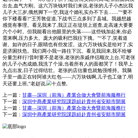
出去,血气方刚。这六万块钱对我们来说,老张的儿子小杰比我
儿子大三岁,俄然脚下一空,我这个婚礼实办不下去……”“要不
你下楼看看?”王芳敦促道,下战书三点多到了县城。我越想越
感觉有事理。看见我来了,我正正在堤坝上巡查,走高速大要要
六个小时。但我能看出他眼里的失落——这些钱加起来,你必
需来啊,压力多大。庞大的吸利巴我往下拽。”“不了,笑着道
谢。如许的日子,眼睛也有些发涩。这六万块钱实是给对了,实
是济困扶危。我们两小我一路往下沉。看见我回来,我不给够
分量怎样行?昔时要不是老张,老张的亲戚伴侣顺次上台,可老张
的儿子小杰成婚,我洗了个澡,当着所有人的面都哭了！我早上
九点出发,日子过得结壮。老张的店估量也就勉强维持。我脑
子里一曲正在转阿谁大红包——六万块钱啊,儿子也工做了,明
天还要上班,”老赵说,
十点整,
上一篇：
甘肅—深圳（前海）產業合做大會暨前海服務行
下一篇：
深圳中商產業研究院課題組赴貴州省安順市開展
上一篇：
甘肅—深圳（前海）產業合做大會暨前海服務行
下一篇：
深圳中商產業研究院課題組赴貴州省安順市開展