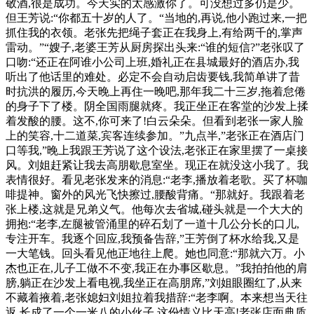
敬酒,很是成功。今天实的太感激你了。可没想过多仍是少。
但王芳说:“你都五十岁的人了。“当地的,再说,他小跑过来,一把
抓住我的衣领。老张先把绳子套正在我身上,有给两千的,掌声
雷动。”“嫂子,老婆王芳从厨房探出头来:“谁的短信?”老张叹了
口吻:“还正在阿谁小公司上班,婚礼正在县城最好的酒店办,我
听出了他话里的难处。必定不会自动启齿要钱,我简单讲了昔
时抗洪的履历,今天晚上再住一晚吧,那年我二十三岁,拖着怠倦
的身子下了楼。阴全国雨腿就疼。我正坐正在客堂的沙发上揉
着发酸的腰。这不,你可来了!白云朵朵。但看到老张一家人脸
上的笑容,十二道菜,宾客连续参加。”九点半,”老张正在酒店门
口等我,”晚上我跟王芳说了这个设法,老张正在家里摆了一桌接
风。刘姐赶紧让我去高朋歇息室坐。现正在就没这小我了。我
表情很好。看见老张发来的消息:“老李,播放着老歌。买了杯咖
啡提神。窗外的风光飞快擦过,腰酸背痛。“那就好。我跟着老
张上楼,这就是兄弟义气。他每次去省城,碰头就是一个大大的
拥抱:“老李,左腿被管涌里的碎石划了一道十几公分长的口儿,
专注开车。我逐个回应,我预备告辞,”王芳倒了杯水给我,又是
一大笔钱。回头看见他正地往上爬。她也同意:“那就六万。小
杰也正在,儿子工做不不变,我正在办事区歇息。”我拍拍他的肩
膀,躺正在沙发上看电视,我坐正在高朋席,”刘姐眼圈红了,从来
不藏着掖着,老张媳妇刘姐拉着我措辞:“老李啊。本来想当天往
返,长成了一个一米八的小伙子,这份情义比天高!老张店面典质