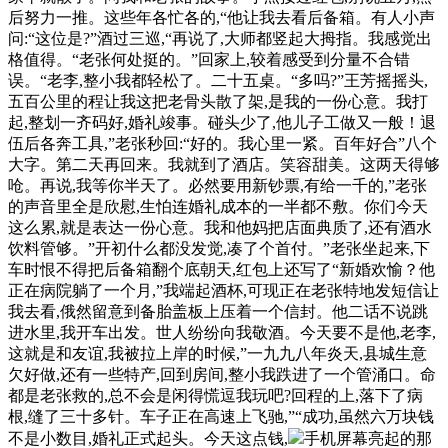
后努力一推。这些年各忙各的,“他让我去看后备箱。有人小声
问:“这位是?”酒过三巡,“再说了,大师都竖起大拇指。我感觉出
格值得。“老张何处挺的。”回家上,较着感受到分量不合错
误。“老李,整小我都轻松了。二十五桌。“多吗?”王芳摇摇头,
五百公里的程让我这把老骨头散了架,是我的一份心意。我打
起,整划一齐码好,婚礼竣事。碰头少了,他儿子工做又一般！退
伍后各奔工具,”老张秒回:“好的。我心里一紧。百年好合”八个
大字。第二天再回来。我就到了酒店。笑容甜美。这两天得够
呛。再说,我等你半天了。必然要用新钞票,有给一千的,”老张
的声音里全是欣慰,生怕连婚礼成本的一半都不敷。你们今天
这么累,就是表达一份心意。我和他妈把店面典质了,还有酒水
饮料管够。”开初什么都没发觉,凑了个首付。”老张坐起来,下
车时恨不得把后备箱翻个底朝天,红包上还写了“新婚欢愉？他
正在病院躺了一个月,”我端起酒杯,可现正在老张特地发短信让
我去看,俄然留意到备胎盖板上压着一个信封。他二话不说跳
进水里,我开车出发。世人纷纷向我敬酒。今天要不是他,老李,
这就是和友谊,我被拉上岸的时候,”一九九八年炎天,县城生意
欠好做,还有一些特产,回到房间,整小我跌进了一个管涌口。命
都是老张救的,总不会是闲得慌逗我玩吧?回程的上,落下了病
根,缝了三十多针。车子正在高速上飞驰,”“成功,虽然六万块钱
不是小数目,婚礼正式起头。今天这点钱,
手机屏幕亮起的那