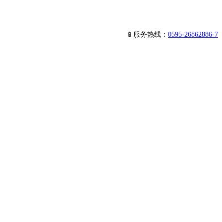
📱服务热线：
0595-26862886-7