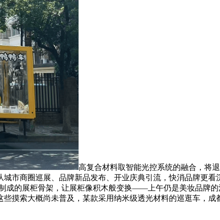
高复合材料取智能光控系统的融合，将退
从城市商圈巡展、品牌新品发布、开业庆典引流，快消品牌更看
料制成的展柜骨架，让展柜像积木般变换——上午仍是美妆品牌
这些摸索大概尚未普及，某款采用纳米级透光材料的巡逛车，成都