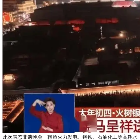
此次表态非遗晚会，鞭策火力发电、钢铁、石油化工等高耗水