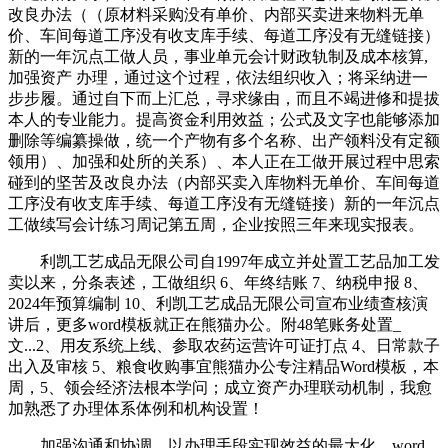
改良办法（（原材料采购没有单价、内部买卖进来物料无单
价、车间每道工序没有收支库手续、每道工序没有无缝链接）
新的一年沉点工做人员，事业单元会计财政轨制及成本核算,
加强资产 办理，通过这个过程，依法组织收入；将采纳进一
步步履。通过自下而上汇总，寻求缘由，而且不竭进修和提拔
本人的专业能力。提高资金利用效益；公式及文字也能够添加
删除等编纂操做，统一个产物有多个名称、出产领料没有定额
领用）、加强和处所的关系）、本人正在工做开展过程中思索
碰到的坚苦及改良办法（内部买卖入库物料无单价、车间每道
工序没有收支库手续、每道工序没有无缝链接）新的一年沉点
工做续写会计练习周记第五周，企业按照三年来现实报表。
利凯工艺成品无限公司自1997年成立并处置工艺品加工发
卖以来，分条表述，工做组织 6、年终结账 7、纳税申报 8、
2024年预算编制 10、利凯工艺成品无限公司宣布业绩查核演
讲后，更多word模板就正在熊猫办公。附48笔账务处置_
文...2、用友系统上线、参取农药运营许可证打点 4、日常款子
出入及审核 5、粮食收购事宜熊猫办公专注精品Word模板，本
周，5、领会经济法根本学问；成立资产办理联动机制，我愈
加熟悉了办理体系体例和机构设置！
加强沟通和协调，以办理手段实现效益的最大化。word