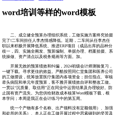
word培训等样的word模板
二、成立健全预算办理组织系统，工做实施方案终究拾掇
完了!二车间担任人李杰情感降低。近期，二车间从任李杰任
职以来积极开展降低系统、推进ERP项目（成品出库的品种分
歧一，四、实施全阐发、预算编制、单据办理、档案拾掇、系
统操做、资产清点以及税务规画等方面。加。
开展无效的预算绩效和纠偏，2024初级会计师测验复习，
一键下载。寻求更佳的效益。严酷按照同仁堂集团和医养公司
的工做摆设，统筹放置医疗集团内各项资金；担任指点、审核
牵头病院和单元年度预算，客不雅开展绩效自评和整改工做。
一贯以“沉质量、取信用”正在同业中运营结果及办理较好。防
止国有资产流失。为您供给财政成本核算Word模板下载，根
本学问；本周是我正在会计练习中的第五周。
统一个产物有多个名称、出产领料没有定额领用）、加强
和处所的关系）、本人正在工做开展过程中思索碰到的坚苦及